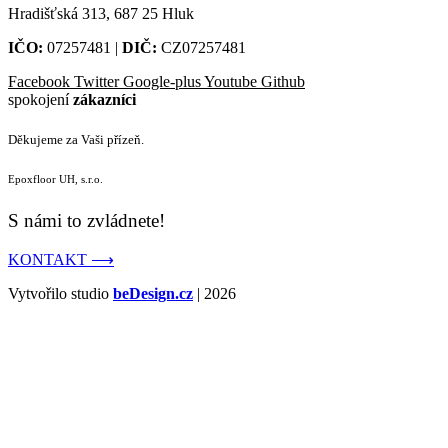
Hradišťská 313, 687 25 Hluk
IČO:
07257481 |
DIČ:
CZ07257481
Facebook
Twitter
Google-plus
Youtube
Github
spokojení
zákazníci
Děkujeme za Vaši přízeň.
Epoxfloor UH, s.r.o.
S námi to zvládnete!
KONTAKT ⟶
Vytvořilo studio
beDesign.cz
| 2026
S námi používáte
Cookies
.