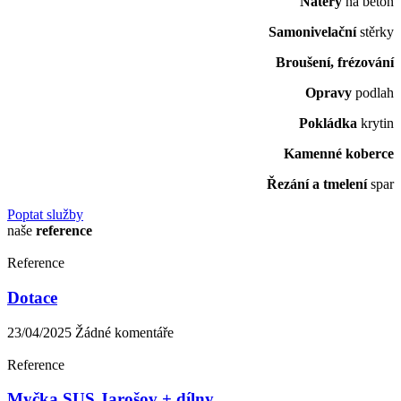
Nátěry
na beton
Samonivelační
stěrky
Broušení, frézování
Opravy
podlah
Pokládka
krytin
Kamenné koberce
Řezání a tmelení
spar
Poptat služby
naše
reference
Reference
Dotace
23/04/2025
Žádné komentáře
Reference
Myčka SUS Jarošov + dílny