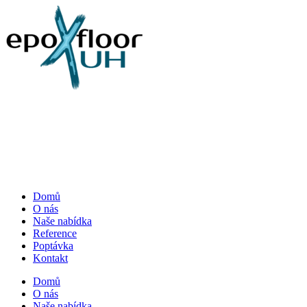
Přejít
k
obsahu
Domů
O nás
Naše nabídka
Reference
Poptávka
Kontakt
Domů
O nás
Naše nabídka