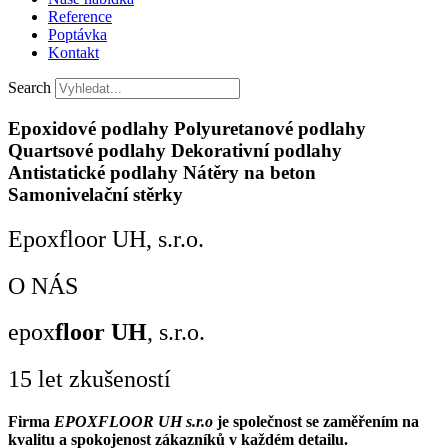
Reference
Poptávka
Kontakt
Search
Epoxidové podlahy
Polyuretanové podlahy
Quartsové podlahy
Dekorativní podlahy
Antistatické podlahy
Nátěry na beton
Samonivelační stěrky
Epoxfloor UH, s.r.o.
O NÁS
epox
floor UH
, s.r.o.
15 let zkušeností
Firma
EPOXFLOOR UH s.r.o
je společnost se zaměřením na
kvalitu a spokojenost zákazníků v každém detailu.