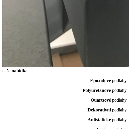
naše
nabídka
Epoxidové
podlahy
Polyuretanové
podlahy
Quartsové
podlahy
Dekorativní
podlahy
Antistatické
podlahy